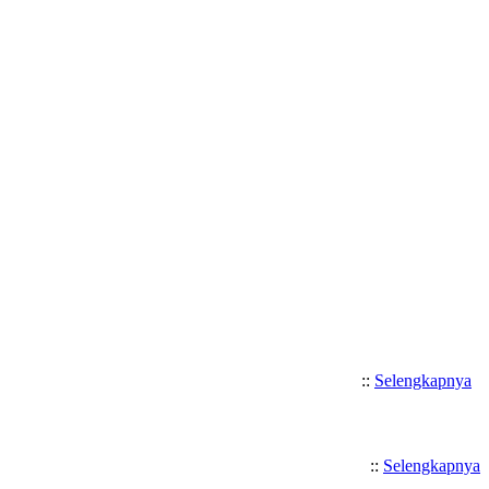
Selamat Datang di SMK Katolik San
::
Selengkapnya
::
Selengkapnya