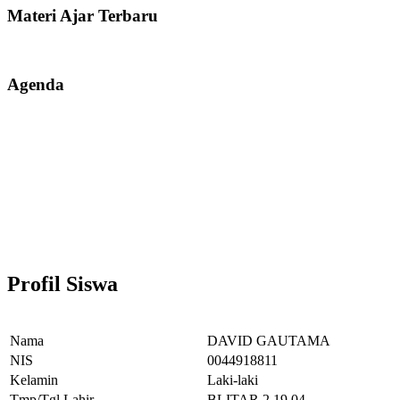
Materi Ajar Terbaru
Agenda
Profil Siswa
Nama
DAVID GAUTAMA
NIS
0044918811
Kelamin
Laki-laki
Tmp/Tgl Lahir
BLITAR,2.19.04