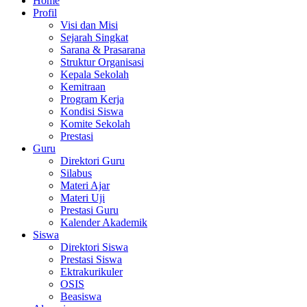
Home
Profil
Visi dan Misi
Sejarah Singkat
Sarana & Prasarana
Struktur Organisasi
Kepala Sekolah
Kemitraan
Program Kerja
Kondisi Siswa
Komite Sekolah
Prestasi
Guru
Direktori Guru
Silabus
Materi Ajar
Materi Uji
Prestasi Guru
Kalender Akademik
Siswa
Direktori Siswa
Prestasi Siswa
Ektrakurikuler
OSIS
Beasiswa