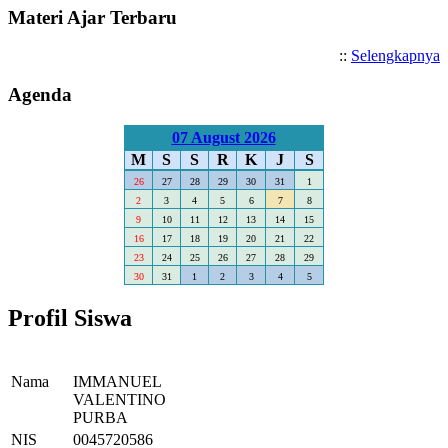
Materi Ajar Terbaru
::
Selengkapnya
Agenda
07 August 2026
M
S
S
R
K
J
S
26
27
28
29
30
31
1
2
3
4
5
6
7
8
9
10
11
12
13
14
15
16
17
18
19
20
21
22
23
24
25
26
27
28
29
30
31
1
2
3
4
5
Profil Siswa
Nama
IMMANUEL
VALENTINO
PURBA
NIS
0045720586