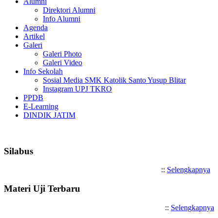
Alumni
Direktori Alumni
Info Alumni
Agenda
Artikel
Galeri
Galeri Photo
Galeri Video
Info Sekolah
Sosial Media SMK Katolik Santo Yusup Blitar
Instagram UPJ TKRO
PPDB
E-Learning
DINDIK JATIM
Selamat Datang di SMK Katolik S
Silabus
::
Selengkapnya
Materi Uji Terbaru
::
Selengkapnya