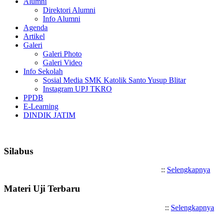
Alumni
Direktori Alumni
Info Alumni
Agenda
Artikel
Galeri
Galeri Photo
Galeri Video
Info Sekolah
Sosial Media SMK Katolik Santo Yusup Blitar
Instagram UPJ TKRO
PPDB
E-Learning
DINDIK JATIM
Selamat Datang di SMK Katolik
Silabus
::
Selengkapnya
Materi Uji Terbaru
::
Selengkapnya