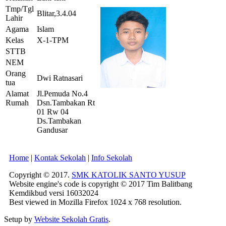
Tmp/Tgl
Blitar,3.4.04
Lahir
Agama
Islam
Kelas
X-1-TPM
STTB
NEM
Orang
Dwi Ratnasari
tua
Alamat
Jl.Pemuda No.4
Rumah
Dsn.Tambakan Rt
01 Rw 04
Ds.Tambakan
Gandusar
Home
|
Kontak Sekolah
|
Info Sekolah
Copyright © 2017.
SMK KATOLIK SANTO YUSUP
Website engine's code is copyright © 2017 Tim Balitbang
Kemdikbud versi 16032024
Best viewed in Mozilla Firefox 1024 x 768 resolution.
Setup by
Website Sekolah Gratis
.