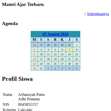
Materi Ajar Terbaru
::
Selengkapnya
Agenda
07 August 2026
M
S
S
R
K
J
S
26
27
28
29
30
31
1
2
3
4
5
6
7
8
9
10
11
12
13
14
15
16
17
18
19
20
21
22
23
24
25
26
27
28
29
30
31
1
2
3
4
5
Profil Siswa
Nama
Arfiansyah Putra
Adhi Pratama
NIS
0045852157
Kelamin
Laki-laki