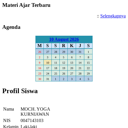
Materi Ajar Terbaru
::
Selengkapnya
Agenda
10 August 2026
M
S
S
R
K
J
S
26
27
28
29
30
31
1
2
3
4
5
6
7
8
9
10
11
12
13
14
15
16
17
18
19
20
21
22
23
24
25
26
27
28
29
30
31
1
2
3
4
5
Profil Siswa
Nama
MOCH. YOGA
KURNIAWAN
NIS
0047143103
Kelamin
Laki-laki