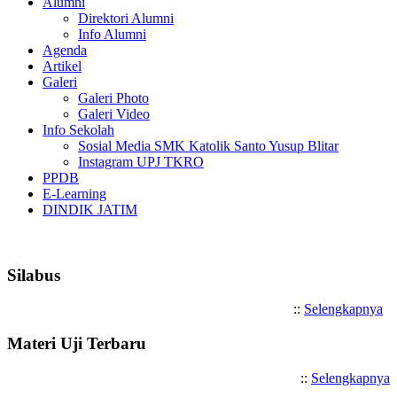
Alumni
Direktori Alumni
Info Alumni
Agenda
Artikel
Galeri
Galeri Photo
Galeri Video
Info Sekolah
Sosial Media SMK Katolik Santo Yusup Blitar
Instagram UPJ TKRO
PPDB
E-Learning
DINDIK JATIM
Selamat Datang di SMK Katolik Santo Yu
Silabus
::
Selengkapnya
Materi Uji Terbaru
::
Selengkapnya