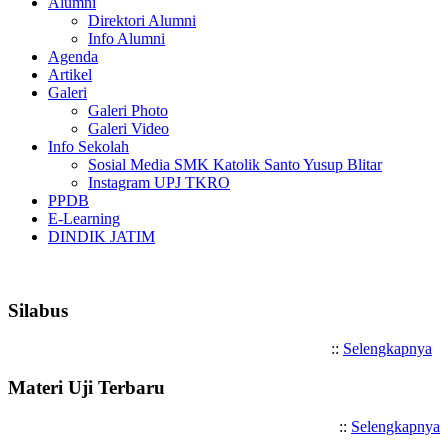
Alumni
Direktori Alumni
Info Alumni
Agenda
Artikel
Galeri
Galeri Photo
Galeri Video
Info Sekolah
Sosial Media SMK Katolik Santo Yusup Blitar
Instagram UPJ TKRO
PPDB
E-Learning
DINDIK JATIM
Selamat Datang di SMK Katolik Sa
Silabus
::
Selengkapnya
Materi Uji Terbaru
::
Selengkapnya