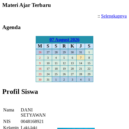
Materi Ajar Terbaru
::
Selengkapnya
Agenda
07 August 2026
M
S
S
R
K
J
S
26
27
28
29
30
31
1
2
3
4
5
6
7
8
9
10
11
12
13
14
15
16
17
18
19
20
21
22
23
24
25
26
27
28
29
30
31
1
2
3
4
5
Profil Siswa
Nama
DANI
SETYAWAN
NIS
0048168921
Kelamin
Laki-laki