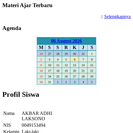
Materi Ajar Terbaru
::
Selengkapnya
Agenda
06 August 2026
M
S
S
R
K
J
S
26
27
28
29
30
31
1
2
3
4
5
6
7
8
9
10
11
12
13
14
15
16
17
18
19
20
21
22
23
24
25
26
27
28
29
30
31
1
2
3
4
5
Profil Siswa
Nama
AKBAR ADHI
LAKSONO
NIS
0049153494
Kelamin
Laki-laki