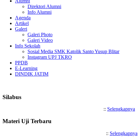
Alumni
Direktori Alumni
Info Alumni
Agenda
Artikel
Galeri
Galeri Photo
Galeri Video
Info Sekolah
Sosial Media SMK Katolik Santo Yusup Blitar
Instagram UPJ TKRO
PPDB
E-Learning
DINDIK JATIM
Selamat Datang di SMK Katolik Sa
Silabus
::
Selengkapnya
Materi Uji Terbaru
::
Selengkapnya