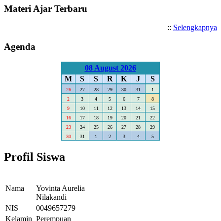
Materi Ajar Terbaru
::
Selengkapnya
Agenda
08 August 2026
M
S
S
R
K
J
S
26
27
28
29
30
31
1
2
3
4
5
6
7
8
9
10
11
12
13
14
15
16
17
18
19
20
21
22
23
24
25
26
27
28
29
30
31
1
2
3
4
5
Profil Siswa
Nama
Yovinta Aurelia
Nilakandi
NIS
0049657279
Kelamin
Perempuan