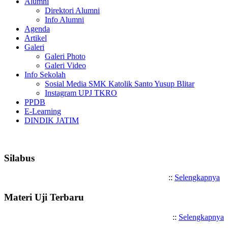
Alumni
Direktori Alumni
Info Alumni
Agenda
Artikel
Galeri
Galeri Photo
Galeri Video
Info Sekolah
Sosial Media SMK Katolik Santo Yusup Blitar
Instagram UPJ TKRO
PPDB
E-Learning
DINDIK JATIM
Selamat Datang di SMK Katolik Sa
Silabus
::
Selengkapnya
Materi Uji Terbaru
::
Selengkapnya