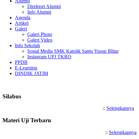
Alumni
Direktori Alumni
Info Alumni
Agenda
Artikel
Galeri
Galeri Photo
Galeri Video
Info Sekolah
Sosial Media SMK Katolik Santo Yusup Blitar
Instagram UPJ TKRO
PPDB
E-Learning
DINDIK JATIM
Selamat Datang di SMK Katolik 
Silabus
::
Selengkapnya
Materi Uji Terbaru
::
Selengkapnya