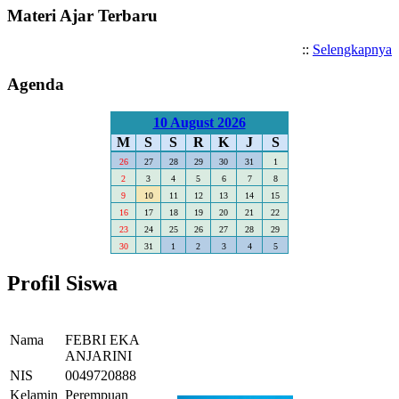
Materi Ajar Terbaru
::
Selengkapnya
Agenda
10 August 2026
M
S
S
R
K
J
S
26
27
28
29
30
31
1
2
3
4
5
6
7
8
9
10
11
12
13
14
15
16
17
18
19
20
21
22
23
24
25
26
27
28
29
30
31
1
2
3
4
5
Profil Siswa
Nama
FEBRI EKA
ANJARINI
NIS
0049720888
Kelamin
Perempuan