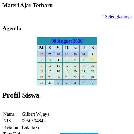
Materi Ajar Terbaru
::
Selengkapnya
Agenda
08 August 2026
M
S
S
R
K
J
S
26
27
28
29
30
31
1
2
3
4
5
6
7
8
9
10
11
12
13
14
15
16
17
18
19
20
21
22
23
24
25
26
27
28
29
30
31
1
2
3
4
5
Profil Siswa
Nama
Gilbert Wijaya
NIS
0050594643
Kelamin
Laki-laki
Tmp/Tgl