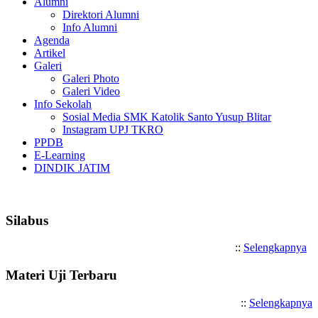
Alumni
Direktori Alumni
Info Alumni
Agenda
Artikel
Galeri
Galeri Photo
Galeri Video
Info Sekolah
Sosial Media SMK Katolik Santo Yusup Blitar
Instagram UPJ TKRO
PPDB
E-Learning
DINDIK JATIM
Selamat Datang di SMK Katolik 
Silabus
::
Selengkapnya
Materi Uji Terbaru
::
Selengkapnya