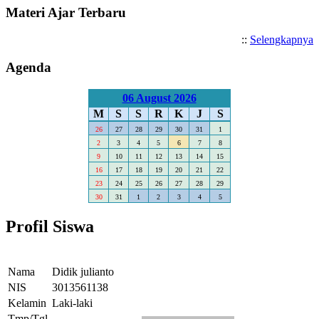
Materi Ajar Terbaru
::
Selengkapnya
Agenda
06 August 2026
M
S
S
R
K
J
S
26
27
28
29
30
31
1
2
3
4
5
6
7
8
9
10
11
12
13
14
15
16
17
18
19
20
21
22
23
24
25
26
27
28
29
30
31
1
2
3
4
5
Profil Siswa
Nama
Didik julianto
NIS
3013561138
Kelamin
Laki-laki
Tmp/Tgl