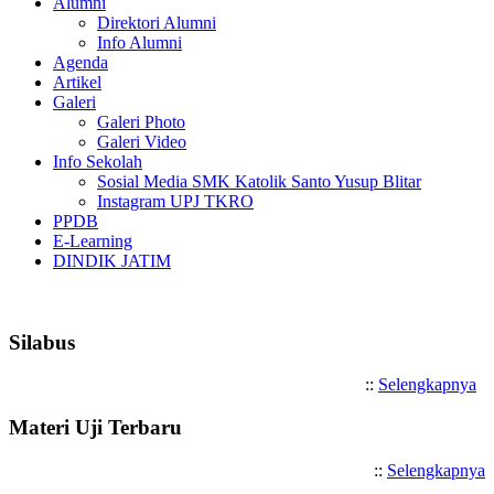
Alumni
Direktori Alumni
Info Alumni
Agenda
Artikel
Galeri
Galeri Photo
Galeri Video
Info Sekolah
Sosial Media SMK Katolik Santo Yusup Blitar
Instagram UPJ TKRO
PPDB
E-Learning
DINDIK JATIM
Selamat Datang di SMK Katolik Sa
Silabus
::
Selengkapnya
Materi Uji Terbaru
::
Selengkapnya