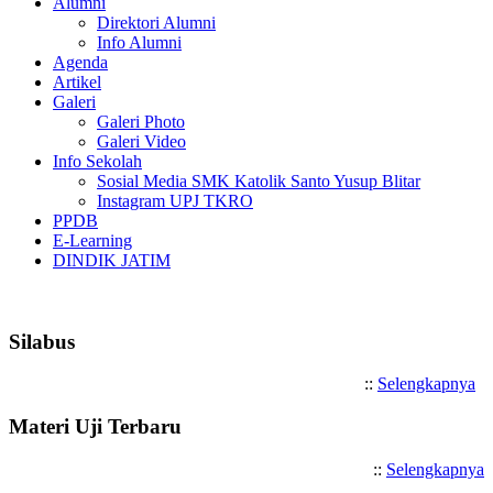
Alumni
Direktori Alumni
Info Alumni
Agenda
Artikel
Galeri
Galeri Photo
Galeri Video
Info Sekolah
Sosial Media SMK Katolik Santo Yusup Blitar
Instagram UPJ TKRO
PPDB
E-Learning
DINDIK JATIM
Selamat Datang di SMK Katoli
Silabus
::
Selengkapnya
Materi Uji Terbaru
::
Selengkapnya