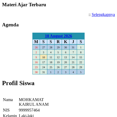
Materi Ajar Terbaru
::
Selengkapnya
Agenda
10 August 2026
M
S
S
R
K
J
S
26
27
28
29
30
31
1
2
3
4
5
6
7
8
9
10
11
12
13
14
15
16
17
18
19
20
21
22
23
24
25
26
27
28
29
30
31
1
2
3
4
5
Profil Siswa
Nama
MOHKAMAT
KAIRUL ANAM
NIS
9999957464
Kelamin
Laki-laki