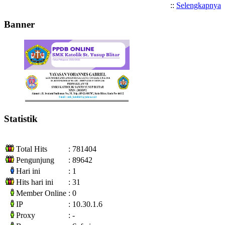
::
Selengkapnya
Banner
Statistik
Total Hits
: 781404
Pengunjung
: 89642
Hari ini
: 1
Hits hari ini
: 31
Member Online
: 0
IP
: 10.30.1.6
Proxy
: -