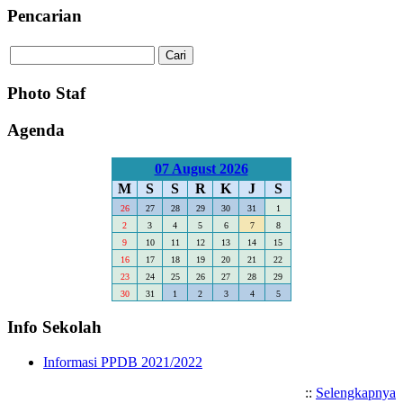
Pencarian
Photo Staf
Agenda
07 August 2026
M
S
S
R
K
J
S
26
27
28
29
30
31
1
2
3
4
5
6
7
8
9
10
11
12
13
14
15
16
17
18
19
20
21
22
23
24
25
26
27
28
29
30
31
1
2
3
4
5
Info Sekolah
Informasi PPDB 2021/2022
::
Selengkapnya