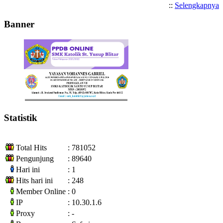
::
Selengkapnya
Banner
Statistik
Total Hits
: 781052
Pengunjung
: 89640
Hari ini
: 1
Hits hari ini
: 248
Member Online
: 0
IP
: 10.30.1.6
Proxy
: -