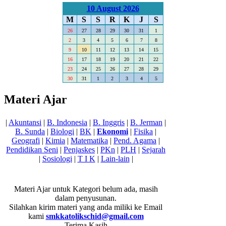
10 August 2026
M
S
S
R
K
J
S
26
27
28
29
30
31
1
2
3
4
5
6
7
8
9
10
11
12
13
14
15
16
17
18
19
20
21
22
23
24
25
26
27
28
29
30
31
1
2
3
4
5
Materi Ajar
|
Akuntansi
|
B. Indonesia
|
B. Inggris
|
B. Jerman
|
B. Sunda
|
Biologi
|
BK
|
Ekonomi
|
Fisika
|
Geografi
|
Kimia
|
Matematika
|
Pend. Agama
|
Pendidikan Seni
|
Penjaskes
|
PKn
|
PLH
|
Sejarah
|
Sosiologi
|
T I K
|
Lain-lain
|
Materi Ajar untuk Kategori
belum ada, masih
dalam penyusunan.
Silahkan kirim materi yang anda miliki ke Email
kami
smkkatolikschid@gmail.com
----- Terima Kasih -----