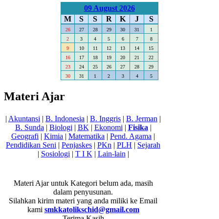
09 August 2026
M
S
S
R
K
J
S
26
27
28
29
30
31
1
2
3
4
5
6
7
8
9
10
11
12
13
14
15
16
17
18
19
20
21
22
23
24
25
26
27
28
29
30
31
1
2
3
4
5
Materi Ajar
|
Akuntansi
|
B. Indonesia
|
B. Inggris
|
B. Jerman
|
B. Sunda
|
Biologi
|
BK
|
Ekonomi
|
Fisika
|
Geografi
|
Kimia
|
Matematika
|
Pend. Agama
|
Pendidikan Seni
|
Penjaskes
|
PKn
|
PLH
|
Sejarah
|
Sosiologi
|
T I K
|
Lain-lain
|
Materi Ajar untuk Kategori
belum ada, masih
dalam penyusunan.
Silahkan kirim materi yang anda miliki ke Email
kami
smkkatolikschid@gmail.com
----- Terima Kasih -----